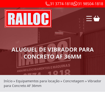
31 3774-1818
31 98504-1818
ALUGUEL DE VIBRADOR PARA
CONCRETO AF 36MM
Início
»
Equipamentos para locação
»
Concretagem
»
Vibrador
para Concreto AF 36mm