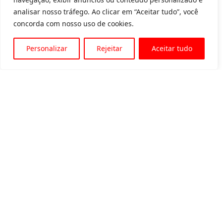
analisar nosso tráfego. Ao clicar em “Aceitar tudo”, você
concorda com nosso uso de cookies.
Personalizar
Rejeitar
Aceitar tudo
Av. Padre Tarcísio, 1715 - Sete Lagoas
31 3774-1818
31 98504-1818
MENU
Quem somos