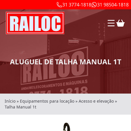
31 3774-1818
31 98504-1818
ALUGUEL DE TALHA MANUAL 1T
Início
»
Equipamentos para locação
»
Acesso e elevação
»
Talha Manual 1t