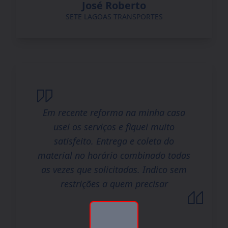
José Roberto
SETE LAGOAS TRANSPORTES
Em recente reforma na minha casa
usei os serviços e fiquei muito
satisfeito. Entrega e coleta do
material no horário combinado todas
as vezes que solicitadas. Indico sem
restrições a quem precisar