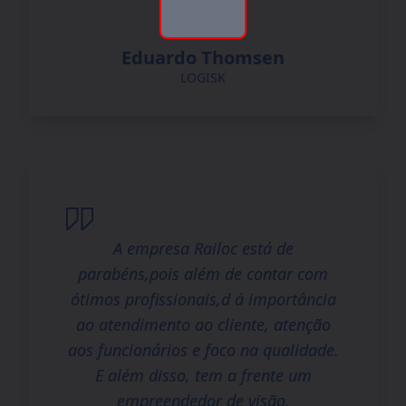
Eduardo Thomsen
LOGISK
A empresa Railoc está de
parabéns,pois além de contar com
ótimos profissionais,d á importância
ao atendimento ao cliente, atenção
aos funcionários e foco na qualidade.
E além disso, tem a frente um
empreendedor de visão.