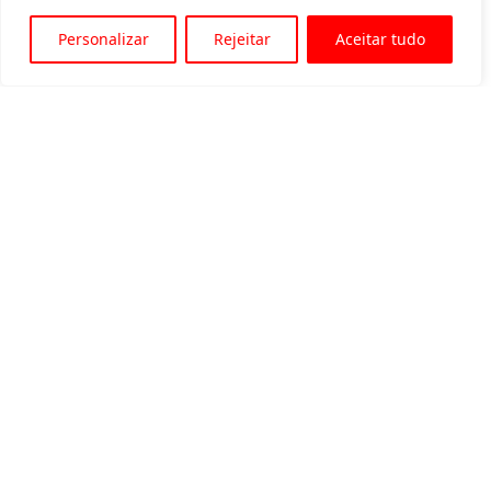
Personalizar
Rejeitar
Aceitar tudo
Av. Padre Tarcísio, 1715 - Sete Lagoas
31 3774-1818
31 98504-1818
MENU
Quem somos
Equipamentos para locação
Eventos
Blog