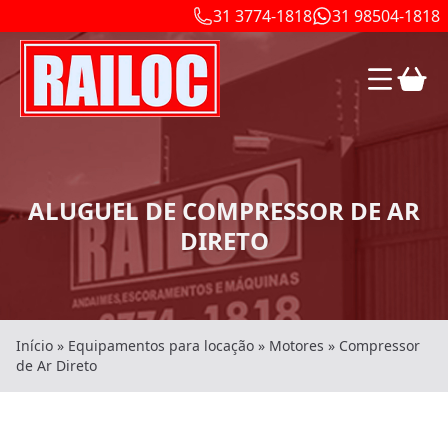
31 3774-1818
31 98504-1818
ALUGUEL DE COMPRESSOR DE AR
DIRETO
Início
»
Equipamentos para locação
»
Motores
»
Compressor
de Ar Direto