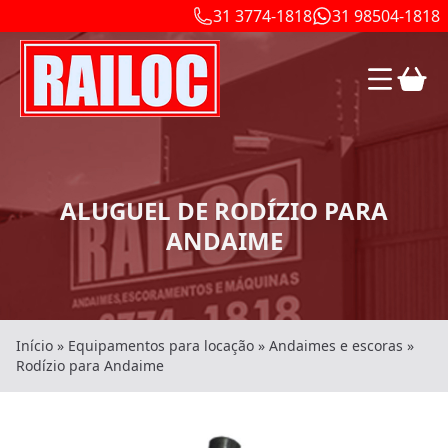
31 3774-1818
31 98504-1818
ALUGUEL DE RODÍZIO PARA
ANDAIME
Início
»
Equipamentos para locação
»
Andaimes e escoras
»
Rodízio para Andaime