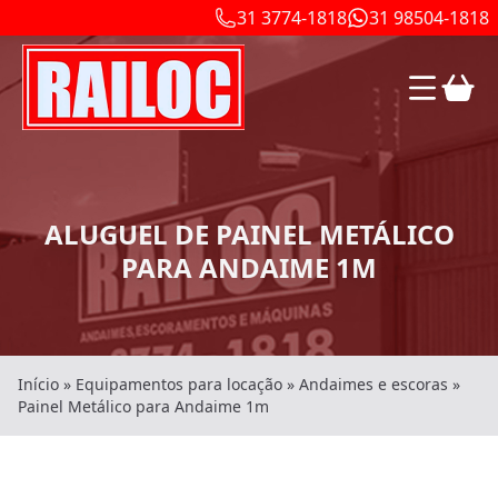
31 3774-1818
31 98504-1818
ALUGUEL DE PAINEL METÁLICO
PARA ANDAIME 1M
Início
»
Equipamentos para locação
»
Andaimes e escoras
»
Painel Metálico para Andaime 1m