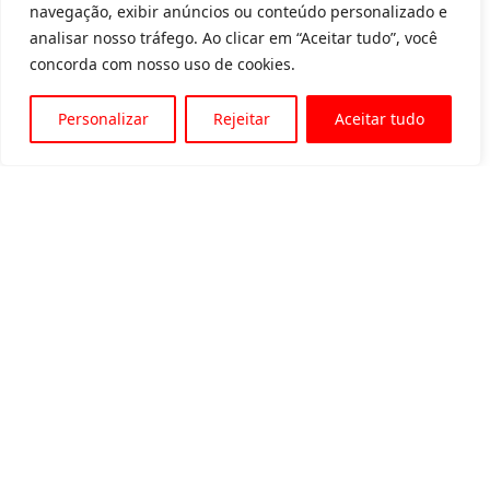
navegação, exibir anúncios ou conteúdo personalizado e
analisar nosso tráfego. Ao clicar em “Aceitar tudo”, você
concorda com nosso uso de cookies.
Personalizar
Rejeitar
Aceitar tudo
Av. Padre Tarcísio, 1715 - Sete Lagoas
31 3774-1818
31 98504-1818
MENU
Quem somos