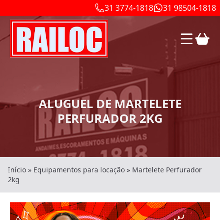
31 3774-1818
31 98504-1818
ALUGUEL DE MARTELETE
PERFURADOR 2KG
Início
»
Equipamentos para locação
»
Martelete Perfurador
2kg