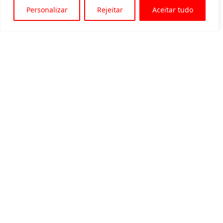
Personalizar
Rejeitar
Aceitar tudo
Av. Padre Tarcísio, 1715 - Sete Lagoas
31 3774-1818
31 98504-1818
MENU
Quem somos
Equipamentos para locação
Eventos
Blog