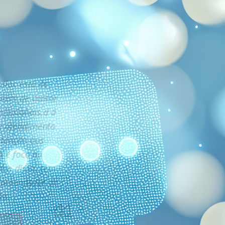
iloc está de
além de contar
fissionais,d á
o atendimento
 atenção aos
s e foco na
lém disso, tem
mpreendedor de
ão.