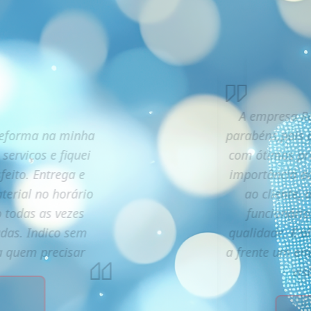
A empresa Ra
reforma na minha
parabéns,pois 
 serviços e fiquei
com ótimos pro
feito. Entrega e
importância a
terial no horário
ao cliente,
 todas as vezes
funcionário
adas. Indico sem
qualidade. E a
 a quem precisar
a frente um e
vis