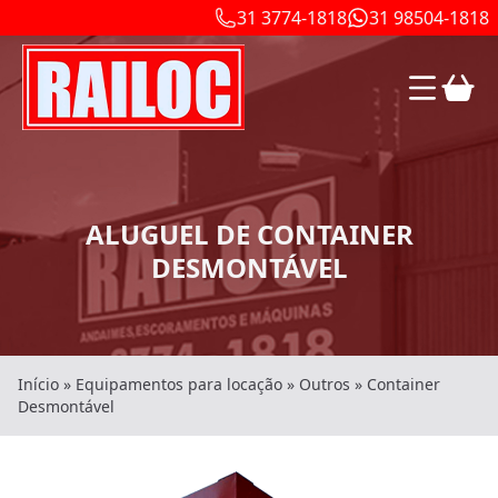
31 3774-1818
31 98504-1818
ALUGUEL DE CONTAINER
DESMONTÁVEL
Início
»
Equipamentos para locação
»
Outros
»
Container
Desmontável